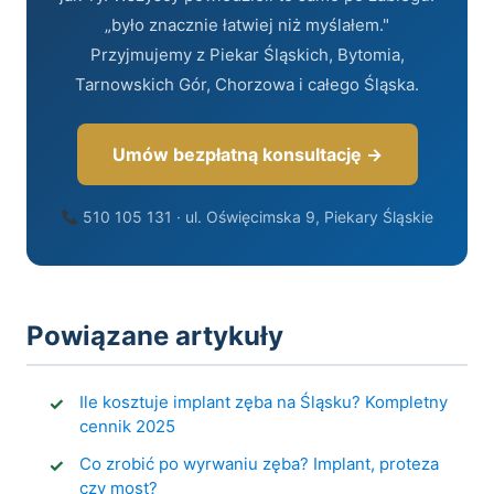
„było znacznie łatwiej niż myślałem."
Przyjmujemy z Piekar Śląskich, Bytomia,
Tarnowskich Gór, Chorzowa i całego Śląska.
Umów bezpłatną konsultację →
510 105 131 · ul. Oświęcimska 9, Piekary Śląskie
Powiązane artykuły
Ile kosztuje implant zęba na Śląsku? Kompletny
cennik 2025
Co zrobić po wyrwaniu zęba? Implant, proteza
czy most?