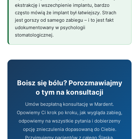
ekstrakcję i wszechpienie implantu, bardzo
często mówią że implant był
łatwiejszy
. Strach
jest gorszy od samego zabiegu – i to jest fakt
udokumentowany w psychologii
stomatologicznej.
Boisz się bólu? Porozmawiajmy
o tym na konsultacji
Umów bezpłatną konsultację w Mardent.
Opowiemy Ci krok po kroku, jak wygląda zabieg,
odpowiemy na wszystkie pytania i dobierzemy
opcję znieczulenia dopasowaną do Ciebie.
Przyjmujemy pacjentów z całego Śląska.