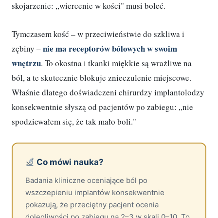
skojarzenie: „wiercenie w kości" musi boleć.
Tymczasem kość – w przeciwieństwie do szkliwa i
nie ma receptorów bólowych w swoim
zębiny –
wnętrzu
. To okostna i tkanki miękkie są wrażliwe na
ból, a te skutecznie blokuje znieczulenie miejscowe.
Właśnie dlatego doświadczeni chirurdzy implantolodzy
konsekwentnie słyszą od pacjentów po zabiegu: „nie
spodziewałem się, że tak mało boli."
Co mówi nauka?
Badania kliniczne oceniające ból po
wszczepieniu implantów konsekwentnie
pokazują, że przeciętny pacjent ocenia
dolegliwości po zabiegu na 2–3 w skali 0–10. To