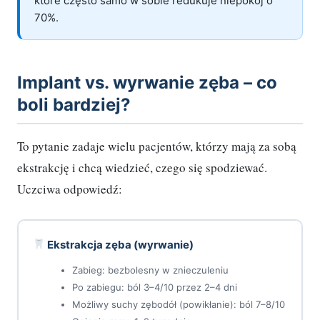
które często samo w sobie redukuje niepokój o
70%.
Implant vs. wyrwanie zęba – co
boli bardziej?
To pytanie zadaje wielu pacjentów, którzy mają za sobą
ekstrakcję i chcą wiedzieć, czego się spodziewać.
Uczciwa odpowiedź:
Ekstrakcja zęba (wyrwanie)
Zabieg: bezbolesny w znieczuleniu
Po zabiegu: ból 3–4/10 przez 2–4 dni
Możliwy suchy zębodół (powikłanie): ból 7–8/10