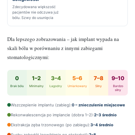
Zdecydowana większość
pacjentów nie odczuwa już
bólu. Szwy do usunięcia
Dla lepszego zobrazowania – jak implant wypada na
skali bólu w porównaniu z innymi zabiegami
stomatologicznymi:
0
1–2
3–4
5–6
7–8
9–10
Brak bólu
Minimalny
Łagodny
Umiarkowany
Silny
Bardzo
silny
Wszczepienie implantu (zabieg):
0 – znieczulenie miejscowe
Rekonwalescencja po implancie (dobra 1–2):
2–3 średnio
Ekstrakcja zęba trzonowego (po zabiegu):
3–4 średnio
Suchy zębodół (powikłanie po ekstrakcji):
7–8