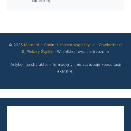
lekarskiej.
© 2025
Mardent – Gabinet Implantologiczny · ul. Oświęcimska
9, Piekary Śląskie
· Wszelkie prawa zastrzeżone
Artykuł ma charakter informacyjny i nie zastępuje konsultacji
lekarskiej.