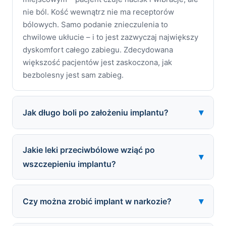
nie ból. Kość wewnątrz nie ma receptorów
bólowych. Samo podanie znieczulenia to
chwilowe ukłucie – i to jest zazwyczaj największy
dyskomfort całego zabiegu. Zdecydowana
większość pacjentów jest zaskoczona, jak
bezbolesny jest sam zabieg.
▾
Jak długo boli po założeniu implantu?
Ból po implancie trwa zazwyczaj 2–3 dni. Szczyt
przypada na drugą dobę. Od 4.–5. dnia
Jakie leki przeciwbólowe wziąć po
▾
zdecydowana większość pacjentów nie
wszczepieniu implantu?
potrzebuje już leków przeciwbólowych. Obrzęk
policzka może utrzymywać się do 5–7 dni. Po
Najskuteczniejszy jest ibuprofen (400–600 mg co
tygodniu praktycznie wszystkie dolegliwości
6–8 godzin z jedzeniem) – działa zarówno
▾
Czy można zrobić implant w narkozie?
ustępują.
przeciwbólowo jak i przeciwzapalnie. Alternatywą
jest paracetamol (500–1000 mg co 6 godzin).
Tak – w Mardent oferujemy leczenie