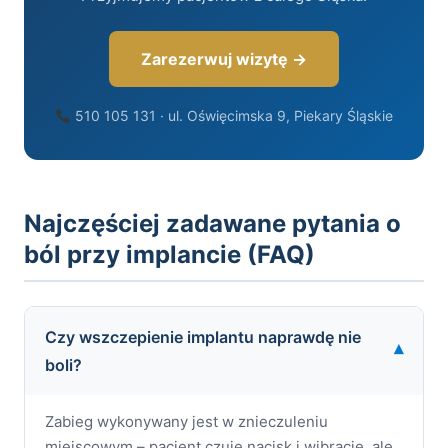
Zarezerwuj wizytę →
510 105 131 · ul. Oświęcimska 9, Piekary Śląskie
Najczęściej zadawane pytania o
ból przy implancie (FAQ)
Czy wszczepienie implantu naprawdę nie
▾
boli?
Zabieg wykonywany jest w znieczuleniu
miejscowym – pacjent czuje nacisk i wibracje, ale