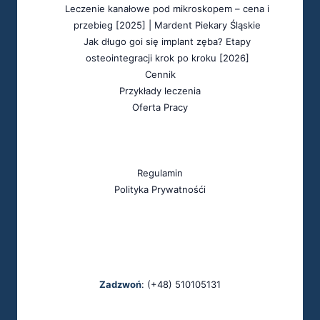
Leczenie kanałowe pod mikroskopem – cena i
przebieg [2025] | Mardent Piekary Śląskie
Jak długo goi się implant zęba? Etapy
osteointegracji krok po kroku [2026]
Cennik
Przykłady leczenia
Oferta Pracy
Dokumentacja
Regulamin
Polityka Prywatnośći
Address
ul. Oświęcimska 9 Piekary Śląskie
Zadzwoń
: (+48) 510105131