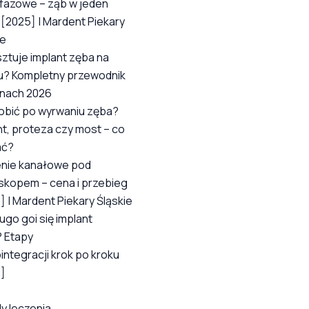
fazowe – ząb w jeden
 [2025] | Mardent Piekary
ie
sztuje implant zęba na
u? Kompletny przewodnik
nach 2026
obić po wyrwaniu zęba?
nt, proteza czy most – co
ać?
nie kanałowe pod
skopem – cena i przebieg
] | Mardent Piekary Śląskie
ugo goi się implant
 Etapy
integracji krok po kroku
]
y leczenia