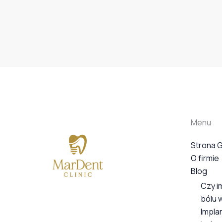
Menu
Strona 
O firmie
Blog
Czy i
bólu w
Impla