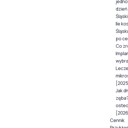
jedno
dzień
Śląsk
Ile ko
Śląsk
po ce
Co zr
Impla
wybr
Lecze
mikro
[2025
Jak dł
zęba?
osteo
[2026
Cennik
Przykład